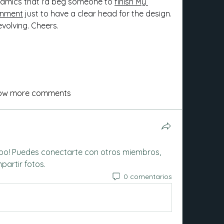
amics that I'd beg someone to 
finish My 
gnment
 just to have a clear head for the design. 
 evolving. Cheers.
ow more comments
upo! Puedes conectarte con otros miembros, 
partir fotos.
0 comentarios