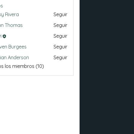
os
ky Rivera
Seguir
hn Thomas
Seguir
i
Seguir
ven Burgees
Seguir
ian Anderson
Seguir
s los miembros (10)