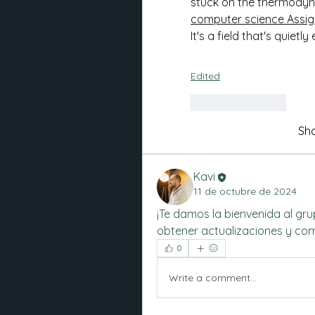
stuck on the thermodyn
computer science Assi
It's a field that's quietly
Edited
Like
Reply
Sh
Kavi
11 de octubre de 2024
¡Te damos la bienvenida al gr
obtener actualizaciones y com
0
Write a comment...