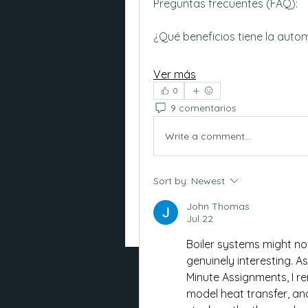
Preguntas frecuentes (FAQ):
¿Qué beneficios tiene la autom
Ver más
0
9 comentarios
Write a comment...
Sort by:
Newest
John Thomas
Jul 22
Boiler systems might no
genuinely interesting. 
Minute Assignments, I r
model heat transfer, and