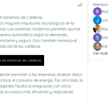
Miembr
Ric
en Sistemas de Calderas
Jo
os mayores impulsores tecnológicos en la 
eras. Los sistemas modernos permiten ajustar 
Kav
manera automática según la demanda, 
Ste
stante y seguro. Esto también minimiza el 
ida útil de las calderas.
Adr
Ver todo
ia de sistemas de calderas
stión permiten a las empresas analizar datos 
timizar el consumo de energía. Por otro lado, la 
gitales facilita la integración con otros 
ndo procesos más eficientes y reduciendo 