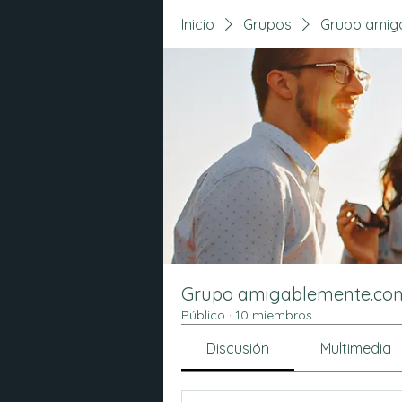
Inicio
Grupos
Grupo amig
Grupo amigablemente.co
Público
·
10 miembros
Discusión
Multimedia